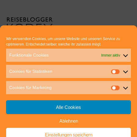
Wir verwenden Cookies, um unsere Website und unseren Service zu
optimieren. Entscheidet selber, welche ihr zulassen mögt.
Euer direkter Draht zu uns:
Funktionale Cookies
Immer aktiv
Thomas Rathay und Silke Rommel
Holderbuschweg 48
Cookies für Statistiken
70563 Stuttgart
post@outdoor-hochgenuss.de
Cookies für Marketing
Alle Cookies
Ablehnen
IMPRESSUM
DATENSCHUTZ
Einstellungen speichern