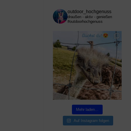
outdoor_hochgenuss
draußen - aktiv - genießen
#outdoorhochgenuss
Mehr laden…
Auf Instagram folgen