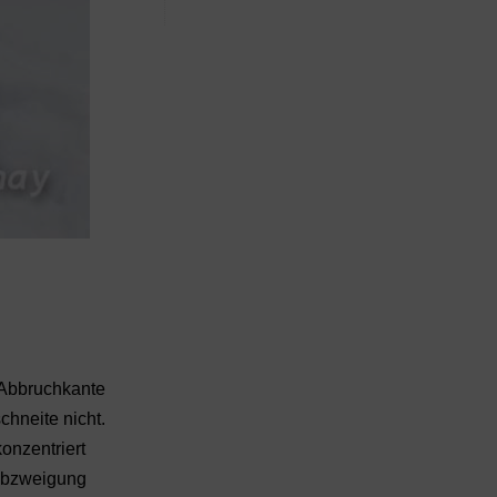
 Abbruchkante
chneite nicht.
onzentriert
 Abzweigung