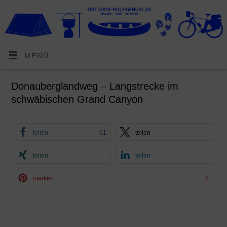
MENÜ
Donauberglandweg – Langstrecke im
schwäbischen Grand Canyon
teilen
61
teilen
teilen
teilen
merken
5