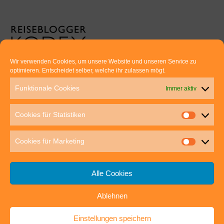
Wir verwenden Cookies, um unsere Website und unseren Service zu
optimieren. Entscheidet selber, welche ihr zulassen mögt.
Euer direkter Draht zu uns:
Funktionale Cookies
Immer aktiv
Thomas Rathay und Silke Rommel
Holderbuschweg 48
Cookies für Statistiken
70563 Stuttgart
post@outdoor-hochgenuss.de
Cookies für Marketing
Alle Cookies
Ablehnen
IMPRESSUM
DATENSCHUTZ
Einstellungen speichern