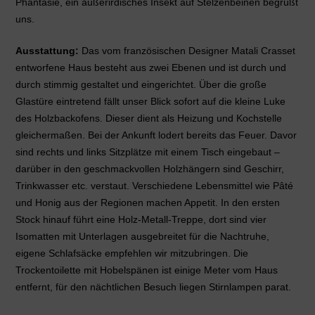
Phantasie, ein außerirdisches Insekt auf Stelzenbeinen begrüßt
uns.
Ausstattung:
Das vom französischen Designer Matali Crasset
entworfene Haus besteht aus zwei Ebenen und ist durch und
durch stimmig gestaltet und eingerichtet. Über die große
Glastüre eintretend fällt unser Blick sofort auf die kleine Luke
des Holzbackofens. Dieser dient als Heizung und Kochstelle
gleichermaßen. Bei der Ankunft lodert bereits das Feuer. Davor
sind rechts und links Sitzplätze mit einem Tisch eingebaut –
darüber in den geschmackvollen Holzhängern sind Geschirr,
Trinkwasser etc. verstaut. Verschiedene Lebensmittel wie Pâté
und Honig aus der Regionen machen Appetit. In den ersten
Stock hinauf führt eine Holz-Metall-Treppe, dort sind vier
Isomatten mit Unterlagen ausgebreitet für die Nachtruhe,
eigene Schlafsäcke empfehlen wir mitzubringen. Die
Trockentoilette mit Hobelspänen ist einige Meter vom Haus
entfernt, für den nächtlichen Besuch liegen Stirnlampen parat.