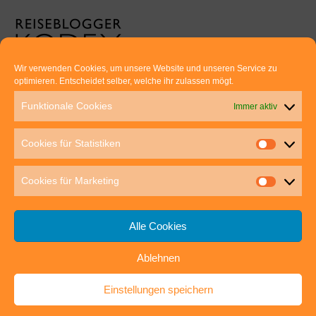
Wir verwenden Cookies, um unsere Website und unseren Service zu
optimieren. Entscheidet selber, welche ihr zulassen mögt.
Euer direkter Draht zu uns:
Funktionale Cookies
Immer aktiv
Thomas Rathay und Silke Rommel
Holderbuschweg 48
Cookies für Statistiken
70563 Stuttgart
post@outdoor-hochgenuss.de
Cookies für Marketing
Alle Cookies
Ablehnen
IMPRESSUM
DATENSCHUTZ
Einstellungen speichern
outdoor-hochgenuss.de
| Präsentiert von
Mantra
&
WordPress.