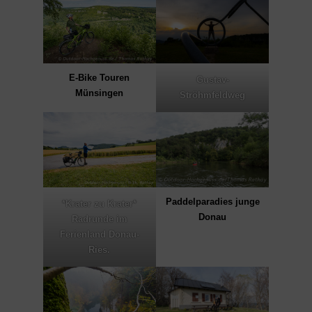
E-Bike Touren
Gustav-
Münsingen
Ströhmfeldweg
Paddelparadies junge
*Krater zu Krater*
Donau
Radrunde im
Ferienland Donau-
Ries.