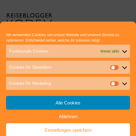
Wir verwenden Cookies, um unsere Website und unseren Service zu
optimieren. Entscheidet selber, welche ihr zulassen mögt.
Euer direkter Draht zu uns:
Funktionale Cookies
Immer aktiv
Thomas Rathay und Silke Rommel
Holderbuschweg 48
Cookies für Statistiken
70563 Stuttgart
post@outdoor-hochgenuss.de
Cookies für Marketing
Alle Cookies
Ablehnen
IMPRESSUM
DATENSCHUTZ
Einstellungen speichern