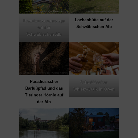
Lochenhütte auf der
Premiumwanderwege
Schwäbischen Alb
auf der
Schwäbischen Alb
Paradiesischer
Schwäbischen
Barfußpfad und das
Whisky-Walk in Owen
Tieringer Hörnle auf
der Alb