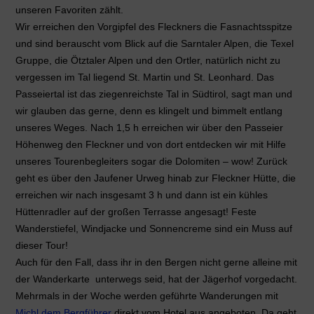
unseren Favoriten zählt.
Wir erreichen den Vorgipfel des Fleckners die Fasnachtsspitze
und sind berauscht vom Blick auf die Sarntaler Alpen, die Texel
Gruppe, die Ötztaler Alpen und den Ortler, natürlich nicht zu
vergessen im Tal liegend St. Martin und St. Leonhard. Das
Passeiertal ist das ziegenreichste Tal in Südtirol, sagt man und
wir glauben das gerne, denn es klingelt und bimmelt entlang
unseres Weges. Nach 1,5 h erreichen wir über den Passeier
Höhenweg den Fleckner und von dort entdecken wir mit Hilfe
unseres Tourenbegleiters sogar die Dolomiten – wow! Zurück
geht es über den Jaufener Urweg hinab zur Fleckner Hütte, die
erreichen wir nach insgesamt 3 h und dann ist ein kühles
Hüttenradler auf der großen Terrasse angesagt! Feste
Wanderstiefel, Windjacke und Sonnencreme sind ein Muss auf
dieser Tour!
Auch für den Fall, dass ihr in den Bergen nicht gerne alleine mit
der Wanderkarte unterwegs seid, hat der Jägerhof vorgedacht.
Mehrmals in der Woche werden geführte Wanderungen mit
Michl dem Bergführer
direkt vom Hotel aus angeboten. Da geht