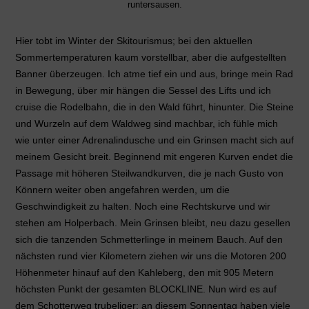
runtersausen.
Hier tobt im Winter der Skitourismus; bei den aktuellen
Sommertemperaturen kaum vorstellbar, aber die aufgestellten
Banner überzeugen. Ich atme tief ein und aus, bringe mein Rad
in Bewegung, über mir hängen die Sessel des Lifts und ich
cruise die Rodelbahn, die in den Wald führt, hinunter. Die Steine
und Wurzeln auf dem Waldweg sind machbar, ich fühle mich
wie unter einer Adrenalindusche und ein Grinsen macht sich auf
meinem Gesicht breit. Beginnend mit engeren Kurven endet die
Passage mit höheren Steilwandkurven, die je nach Gusto von
Könnern weiter oben angefahren werden, um die
Geschwindigkeit zu halten. Noch eine Rechtskurve und wir
stehen am Holperbach. Mein Grinsen bleibt, neu dazu gesellen
sich die tanzenden Schmetterlinge in meinem Bauch. Auf den
nächsten rund vier Kilometern ziehen wir uns die Motoren 200
Höhenmeter hinauf auf den Kahleberg, den mit 905 Metern
höchsten Punkt der gesamten BLOCKLINE. Nun wird es auf
dem Schotterweg trubeliger; an diesem Sonnentag haben viele