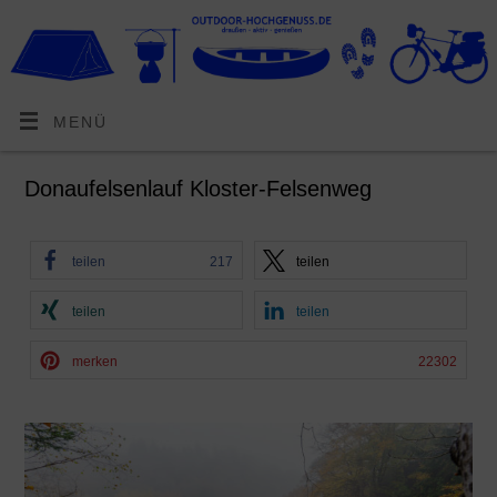
MENÜ
Donaufelsenlauf Kloster-Felsenweg
teilen
217
teilen
teilen
teilen
merken
22302