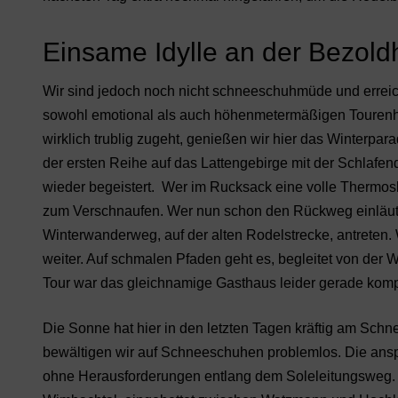
Einsame Idylle an der Bezold
Wir sind jedoch noch nicht schneeschuhmüde und erreic
sowohl emotional als auch höhenmetermäßigen Tourenhö
wirklich trublig zugeht, genießen wir hier das Winterpar
der ersten Reihe auf das Lattengebirge mit der Schlaf
wieder begeistert. Wer im Rucksack eine volle Thermoska
zum Verschnaufen. Wer nun schon den Rückweg einläute
Winterwanderweg, auf der alten Rodelstrecke, antreten
weiter. Auf schmalen Pfaden geht es, begleitet von der
Tour war das gleichnamige Gasthaus leider gerade kompl
Die Sonne hat hier in den letzten Tagen kräftig am Schn
bewältigen wir auf Schneeschuhen problemlos. Die anspru
ohne Herausforderungen entlang dem Soleleitungsweg. A