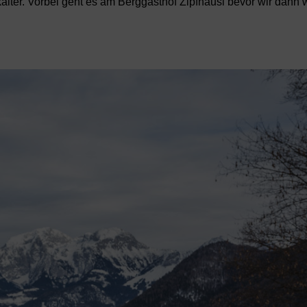
ter. Vorbei geht es am Berggasthof Zipfhäusl bevor wir dann 