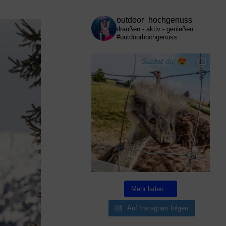
outdoor_hochgenuss
draußen - aktiv - genießen
#outdoorhochgenuss
Mehr laden…
Auf Instagram folgen