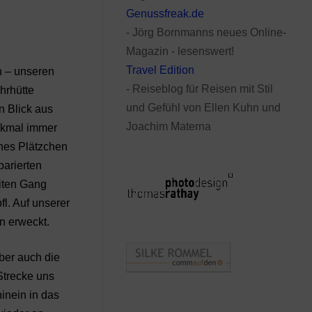
Genussfreak.de
- Jörg Bornmanns neues Online-
Magazin - lesenswert!
Travel Edition
n – unseren
- Reiseblog für Reisen mit Stil
hrhütte
und Gefühl von Ellen Kuhn und
n Blick aus
Joachim Materna
erkmal immer
ches Plätzchen
arierten
eiten Gang
fl. Auf unserer
n erweckt.
ber auch die
Strecke uns
inein in das