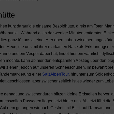
hütte
hen kurz darauf die einsame Bezoldhütte, direkt am Toten Man
hepunkt. Während es in der wenige Minuten entfernten Einke
adies ganz für uns alleine. Hier oben haben wir einen ungestörte
enden Hexe, die uns mit ihrer markanten Nase als Erkennungsm
nne und ein Vesper dabei hat, findet hier ein wahrlich idyllis
n möchte, kann ab hier den entspannten Abstieg über den präp
. Wir ziehen jedoch auf unseren Schneeschuhen, im bewährt br
 Wandermarkierung einer
SalzAlpenTour
, hinunter zum Söldenköp
ett geschlossen, aber zwischenzeitlich ist es wieder zum Lebe
ee genagt und zwischendurch blitzen kleine Erdstellen hervor, a
chsvollen Passagen liegen jetzt hinter uns. Ab jetzt führt die 
uf dem gelangen wir nach Gestreit mit Blick auf Ramsau und h