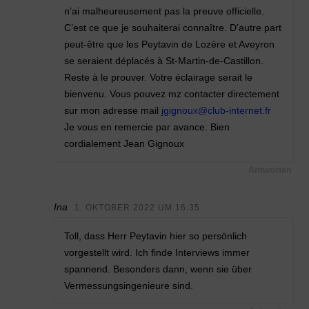
n’ai malheureusement pas la preuve officielle.
C’est ce que je souhaiterai connaître. D’autre part
peut-être que les Peytavin de Lozère et Aveyron
se seraient déplacés à St-Martin-de-Castillon.
Reste à le prouver. Votre éclairage serait le
bienvenu. Vous pouvez mz contacter directement
sur mon adresse mail
jgignoux@club-internet.fr
Je vous en remercie par avance. Bien
cordialement Jean Gignoux
Antworten
Ina
1. OKTOBER 2022 UM 16:35
Toll, dass Herr Peytavin hier so persönlich
vorgestellt wird. Ich finde Interviews immer
spannend. Besonders dann, wenn sie über
Vermessungsingenieure sind.