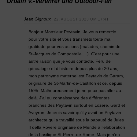
Urbain V.-Verehrer und Outdoor-Fan
Jean Gignoux
22. AUGUST 2023 UM 17:41
Bonjour Monsieur Peytavin. Je vous remercie
pour votre site et vous transmets toute ma
gratitude pour vos actions (malades, chemin de
St-Jacques de Compostelle….). C’est pour une
autre raison que je vous contacte. Féru de
généalogie et d’histoire depuis plus de 20 ans,
mon patronyme maternel est Peytavin de Garam,
originaire de St-Martin-de-Castillon et ce, depuis
1595. Malheureusement je ne peux pas aller au-
delà. J’ai eu connaissance des différentes
branches des Peytavin surtout en Lozère, Gard et
Aveyron. Je crois savoir qu’il y avait un Peytavin
architecte qui a travaillé sous la papauté de Jules
II della Rovère originaire de Mende à l’élaboration
de la basilique St-Pierre-de-Rome. Mais je n’en