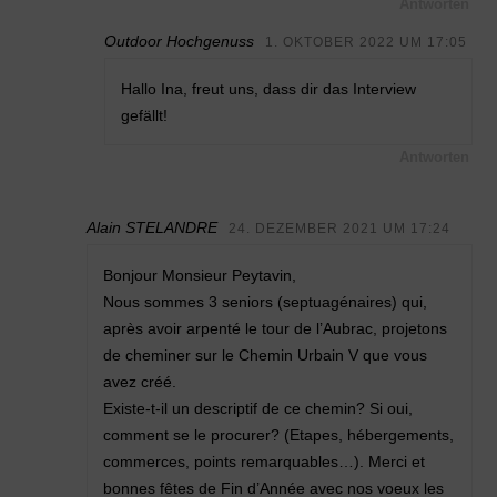
Antworten
Outdoor Hochgenuss
1. OKTOBER 2022 UM 17:05
Hallo Ina, freut uns, dass dir das Interview
gefällt!
Antworten
Alain STELANDRE
24. DEZEMBER 2021 UM 17:24
Bonjour Monsieur Peytavin,
Nous sommes 3 seniors (septuagénaires) qui,
après avoir arpenté le tour de l’Aubrac, projetons
de cheminer sur le Chemin Urbain V que vous
avez créé.
Existe-t-il un descriptif de ce chemin? Si oui,
comment se le procurer? (Etapes, hébergements,
commerces, points remarquables…). Merci et
bonnes fêtes de Fin d’Année avec nos voeux les