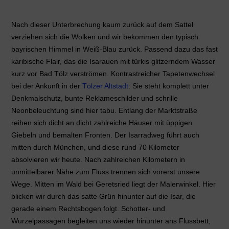
Nach dieser Unterbrechung kaum zurück auf dem Sattel
verziehen sich die Wolken und wir bekommen den typisch
bayrischen Himmel in Weiß-Blau zurück. Passend dazu das fast
karibische Flair, das die Isarauen mit türkis glitzerndem Wasser
kurz vor Bad Tölz verströmen. Kontrastreicher Tapetenwechsel
bei der Ankunft in der
Tölzer Altstadt
: Sie steht komplett unter
Denkmalschutz, bunte Reklameschilder und schrille
Neonbeleuchtung sind hier tabu. Entlang der Marktstraße
reihen sich dicht an dicht zahlreiche Häuser mit üppigen
Giebeln und bemalten Fronten.
Der Isarradweg führt auch
mitten durch München, und diese rund 70 Kilometer
absolvieren wir heute. Nach zahlreichen Kilometern in
unmittelbarer Nähe zum Fluss trennen sich vorerst unsere
Wege.
Mitten im Wald bei Geretsried liegt der Malerwinkel. Hier
blicken wir durch das satte Grün hinunter auf die Isar, die
gerade einem Rechtsbogen folgt. Schotter- und
Wurzelpassagen begleiten uns wieder hinunter ans Flussbett,