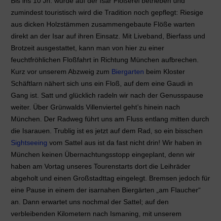
Bis ins 10 Jh. wurde auf der Isar Flößerei betrieben und
zumindest touristisch wird die Tradition noch gepflegt: Riesige
aus dicken Holzstämmen zusammengebaute Flöße warten
direkt an der Isar auf ihren Einsatz. Mit Liveband, Bierfass und
Brotzeit ausgestattet, kann man von hier zu einer
feuchtfröhlichen Floßfahrt in Richtung München aufbrechen.
Kurz vor unserem Abzweig zum
Biergarten
beim Kloster
Schäftlarn nähert sich uns ein Floß, auf dem eine Gaudi in
Gang ist. Satt und glücklich radeln wir nach der Genusspause
weiter. Über Grünwalds Villenviertel geht’s hinein nach
München. Der Radweg führt uns am Fluss entlang mitten durch
die Isarauen. Trublig ist es jetzt auf dem Rad, so ein bisschen
Sightseeing
vom Sattel aus ist da fast nicht drin! Wir haben in
München keinen Übernachtungsstopp eingeplant, denn wir
haben am Vortag unseres Tourenstarts dort die Leihräder
abgeholt und einen Großstadttag eingelegt. Bremsen jedoch für
eine Pause in einem der isarnahen Biergärten „am Flaucher“
an. Dann erwartet uns nochmal der Sattel; auf den
verbleibenden Kilometern nach Ismaning, mit unserem