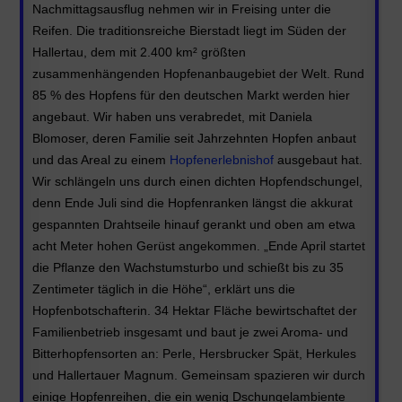
Nachmittagsausflug nehmen wir in Freising unter die
Reifen. Die traditionsreiche Bierstadt liegt im Süden der
Hallertau, dem mit 2.400 km² größten
zusammenhängenden Hopfenanbaugebiet der Welt. Rund
85 % des Hopfens für den deutschen Markt werden hier
angebaut. Wir haben uns verabredet, mit Daniela
Blomoser, deren Familie seit Jahrzehnten Hopfen anbaut
und das Areal zu einem
Hopfenerlebnishof
ausgebaut hat.
Wir schlängeln uns durch einen dichten Hopfendschungel,
denn Ende Juli sind die Hopfenranken längst die akkurat
gespannten Drahtseile hinauf gerankt und oben am etwa
acht Meter hohen Gerüst angekommen. „Ende April startet
die Pflanze den Wachstumsturbo und schießt bis zu 35
Zentimeter täglich in die Höhe“, erklärt uns die
Hopfenbotschafterin. 34 Hektar Fläche bewirtschaftet der
Familienbetrieb insgesamt und baut je zwei Aroma- und
Bitterhopfensorten an: Perle, Hersbrucker Spät, Herkules
und Hallertauer Magnum. Gemeinsam spazieren wir durch
einige Hopfenreihen, die ein wenig Dschungelambiente