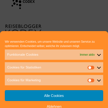
Wir verwenden Cookies, um unsere Website und unseren Service zu
optimieren. Entscheidet selber, welche ihr zulassen mögt.
Euer direkter Draht zu uns:
Funktionale Cookies
Immer aktiv
Thomas Rathay und Silke Rommel
Holderbuschweg 48
Cookies für Statistiken
70563 Stuttgart
post@outdoor-hochgenuss.de
Cookies für Marketing
Alle Cookies
Ablehnen