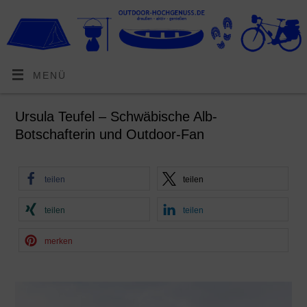
MENÜ
Ursula Teufel – Schwäbische Alb-
Botschafterin und Outdoor-Fan
teilen
teilen
teilen
teilen
merken