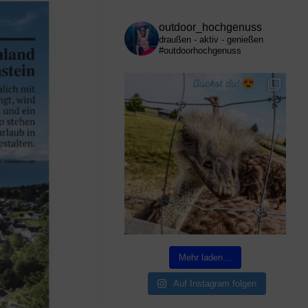
outdoor_hochgenuss
draußen - aktiv - genießen
#outdoorhochgenuss
Mehr laden…
Auf Instagram folgen