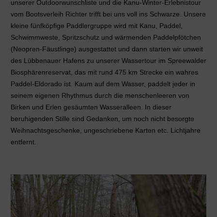
unserer Outdoorwunschliste und die Kanu-Winter-Erlebnistour
vom Bootsverleih Richter trifft bei uns voll ins Schwarze. Unsere
kleine fünfköpfige Paddlergruppe wird mit Kanu, Paddel,
Schwimmweste, Spritzschutz und wärmenden Paddelpfötchen
(Neopren-Fäustlinge) ausgestattet und dann starten wir unweit
des Lübbenauer Hafens zu unserer Wassertour im Spreewalder
Biosphärenreservat, das mit rund 475 km Strecke ein wahres
Paddel-Eldorado ist. Kaum auf dem Wasser, paddelt jeder in
seinem eigenen Rhythmus durch die menschenleeren von
Birken und Erlen gesäumten Wasseralleen. In dieser
beruhigenden Stille sind Gedanken, um noch nicht besorgte
Weihnachtsgeschenke, ungeschriebene Karten etc. Lichtjahre
entfernt.