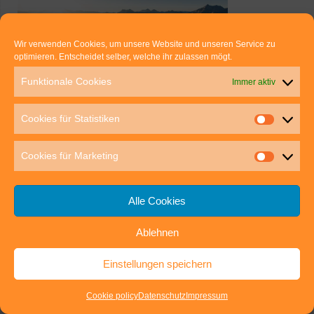
Wir verwenden Cookies, um unsere Website und unseren Service zu
optimieren. Entscheidet selber, welche ihr zulassen mögt.
Funktionale Cookies
Immer aktiv
Cookies für Statistiken
Cookies für Marketing
BLOGROLL & Linktipps
Indigo Blau
Alle Cookies
... nachhaltige Reisetipps von Andrea.
Ablehnen
Outdoor im-Puls
- Das E-Magazin zu den Themen: Wandern-Trekking-
Einstellungen speichern
Klettersport
Schwarzwald Podcast
Cookie policy
Datenschutz
Impressum
- Tannenrauschen und mehr von Birgit-Cathrin Duval