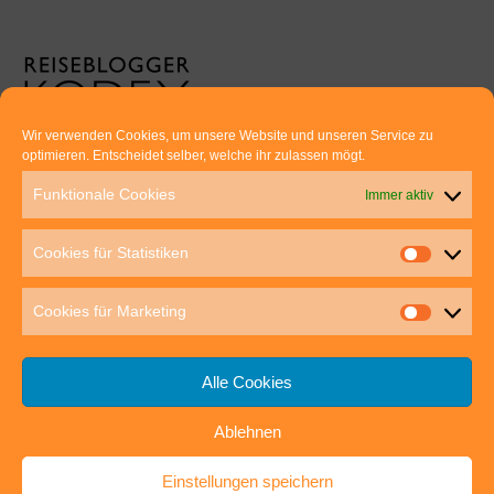
Wir verwenden Cookies, um unsere Website und unseren Service zu
optimieren. Entscheidet selber, welche ihr zulassen mögt.
Euer direkter Draht zu uns:
Funktionale Cookies
Immer aktiv
Thomas Rathay und Silke Rommel
Holderbuschweg 48
Cookies für Statistiken
70563 Stuttgart
post@outdoor-hochgenuss.de
Cookies für Marketing
Alle Cookies
Ablehnen
IMPRESSUM
DATENSCHUTZ
Einstellungen speichern