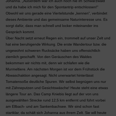
Johanna. „Außerdem war ich auch noch nie im Schwarzwald
und da habe ich mich für den Spontantrip entschlossen!“
Obwohl wir uns gerade eine Viertelstunde „kennen“, verbindet
dieses Ambiente und das gemeinsame Naturinteresse uns. Es
sorgt dafür, dass man schnell und locker miteinander ins
Gespräch kommt.
Über Nacht setzt erneut Regen ein, trommelt auf unser Zelt und
hat eine beruhigende Wirkung. Die erste Wandertour bzw. die
ungewohnt schweren Rucksäcke haben uns offensichtlich
ziemlich geschafft. Von den Geräuschen des Waldes
bekommen wir nichts mit, denn wir schlafen wie die
Murmeltiere. Am nächsten Morgen ist vor dem Frühstück die
Abwaschaktion angesagt. Nicht unerwartet hinterlässt
Tomatensoße deutliche Spuren. Wir selbst begnügen uns nur
mit Zähneputzen und Gesichtswäsche! Heute steht eine etwas
längere Tour an. Das Camp Kniebis liegt auf der von uns
ausgewählten Strecke rund 12,5 km entfernt und führt vorbei
am Ellbach- und am Sankenbachsee. Wir sind schon fast
startklar, da schält sich Johanna aus ihrem Zelt. Sie will heute