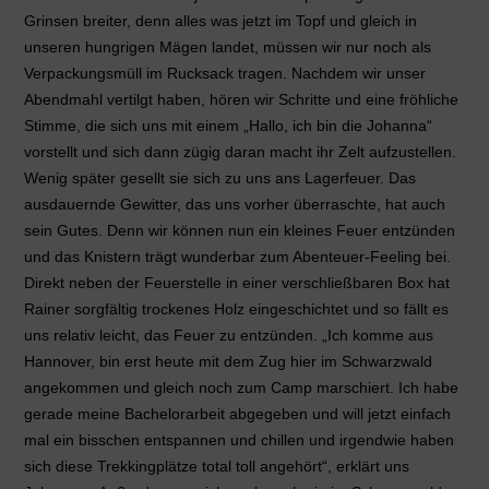
Grinsen breiter, denn alles was jetzt im Topf und gleich in
unseren hungrigen Mägen landet, müssen wir nur noch als
Verpackungsmüll im Rucksack tragen. Nachdem wir unser
Abendmahl vertilgt haben, hören wir Schritte und eine fröhliche
Stimme, die sich uns mit einem „Hallo, ich bin die Johanna“
vorstellt und sich dann zügig daran macht ihr Zelt aufzustellen.
Wenig später gesellt sie sich zu uns ans Lagerfeuer. Das
ausdauernde Gewitter, das uns vorher überraschte, hat auch
sein Gutes. Denn wir können nun ein kleines Feuer entzünden
und das Knistern trägt wunderbar zum Abenteuer-Feeling bei.
Direkt neben der Feuerstelle in einer verschließbaren Box hat
Rainer sorgfältig trockenes Holz eingeschichtet und so fällt es
uns relativ leicht, das Feuer zu entzünden. „Ich komme aus
Hannover, bin erst heute mit dem Zug hier im Schwarzwald
angekommen und gleich noch zum Camp marschiert. Ich habe
gerade meine Bachelorarbeit abgegeben und will jetzt einfach
mal ein bisschen entspannen und chillen und irgendwie haben
sich diese Trekkingplätze total toll angehört“, erklärt uns