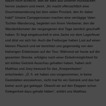
staunt nicht schlecht, was wir alles aus unseren Rucksäcken
hervor zaubern und meint: „Ihr macht offensichtlich eine
Gourmetwanderung bei dem vielen Proviant, den ihr dabei
habt!“ Unsere Campgenossen machen eine viertägige Vater-
Tochter-Wanderung, begleitet von ihrem Vierbeiner, den die
Wanderkilometer der vergangenen drei Tage ziemlich geschafft
haben. Er liegt eingekuschelt in eine Jacke vor dem Lagerfeuer
und döst vor sich hin. Auch die Freiburger haben Lust auf einen
kleinen Plausch und wir berichten uns gegenseitig von den
bisherigen Erlebnissen auf der Tour. Während wir heute auf der
gesamten Strecke, erfolglos nach einer Einkehrmöglichkeit für
ein kühles Getränk Ausschau gehalten haben, haben sich
Matthias und Joey bewusst für das „Kneipenfasten“
entschieden. „D. h. wir haben uns vorgenommen, in keine
Gaststätten einzukehren, nicht mal für ein Getränk und das hat
bisher auch gut geklappt. Obwohl wir auf den Etappen schon
Gelegenheit dazu gehabt hätten“, erklärt uns Matthias.