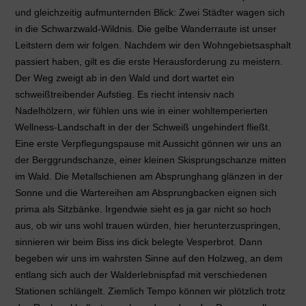
und gleichzeitig aufmunternden Blick: Zwei Städter wagen sich
in die Schwarzwald-Wildnis. Die gelbe Wanderraute ist unser
Leitstern dem wir folgen. Nachdem wir den Wohngebietsasphalt
passiert haben, gilt es die erste Herausforderung zu meistern.
Der Weg zweigt ab in den Wald und dort wartet ein
schweißtreibender Aufstieg. Es riecht intensiv nach
Nadelhölzern, wir fühlen uns wie in einer wohltemperierten
Wellness-Landschaft in der der Schweiß ungehindert fließt.
Eine erste Verpflegungspause mit Aussicht gönnen wir uns an
der Berggrundschanze, einer kleinen Skisprungschanze mitten
im Wald. Die Metallschienen am Absprunghang glänzen in der
Sonne und die Wartereihen am Absprungbacken eignen sich
prima als Sitzbänke. Irgendwie sieht es ja gar nicht so hoch
aus, ob wir uns wohl trauen würden, hier herunterzuspringen,
sinnieren wir beim Biss ins dick belegte Vesperbrot. Dann
begeben wir uns im wahrsten Sinne auf den Holzweg, an dem
entlang sich auch der Walderlebnispfad mit verschiedenen
Stationen schlängelt. Ziemlich Tempo können wir plötzlich trotz