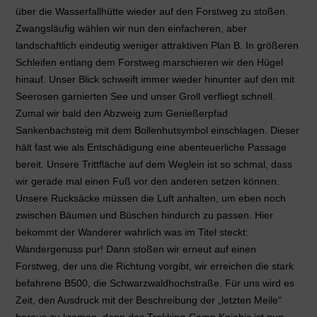
über die Wasserfallhütte wieder auf den Forstweg zu stoßen.
Zwangsläufig wählen wir nun den einfacheren, aber
landschaftlich eindeutig weniger attraktiven Plan B. In größeren
Schleifen entlang dem Forstweg marschieren wir den Hügel
hinauf. Unser Blick schweift immer wieder hinunter auf den mit
Seerosen garnierten See und unser Groll verfliegt schnell.
Zumal wir bald den Abzweig zum Genießerpfad
Sankenbachsteig mit dem Bollenhutsymbol einschlagen. Dieser
hält fast wie als Entschädigung eine abenteuerliche Passage
bereit. Unsere Trittfläche auf dem Weglein ist so schmal, dass
wir gerade mal einen Fuß vor den anderen setzen können.
Unsere Rucksäcke müssen die Luft anhalten, um eben noch
zwischen Bäumen und Büschen hindurch zu passen. Hier
bekommt der Wanderer wahrlich was im Titel steckt:
Wandergenuss pur! Dann stoßen wir erneut auf einen
Forstweg, der uns die Richtung vorgibt, wir erreichen die stark
befahrene B500, die Schwarzwaldhochstraße. Für uns wird es
Zeit, den Ausdruck mit der Beschreibung der „letzten Meile“
heraus zu kramen, denn das Trekking-Camp Kniebis ist nun