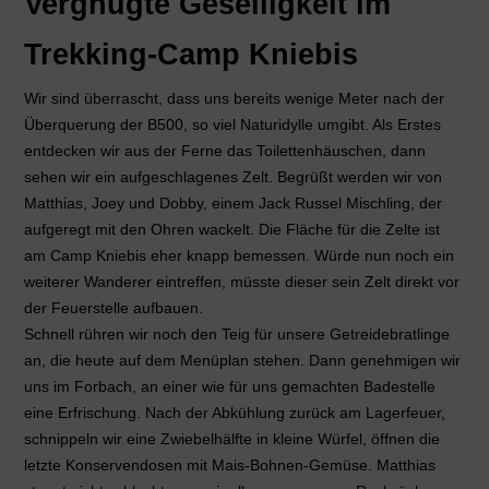
Vergnügte Geselligkeit im
Trekking-Camp Kniebis
Wir sind überrascht, dass uns bereits wenige Meter nach der
Überquerung der B500, so viel Naturidylle umgibt. Als Erstes
entdecken wir aus der Ferne das Toilettenhäuschen, dann
sehen wir ein aufgeschlagenes Zelt. Begrüßt werden wir von
Matthias, Joey und Dobby, einem Jack Russel Mischling, der
aufgeregt mit den Ohren wackelt. Die Fläche für die Zelte ist
am Camp Kniebis eher knapp bemessen. Würde nun noch ein
weiterer Wanderer eintreffen, müsste dieser sein Zelt direkt vor
der Feuerstelle aufbauen.
Schnell rühren wir noch den Teig für unsere Getreidebratlinge
an, die heute auf dem Menüplan stehen. Dann genehmigen wir
uns im Forbach, an einer wie für uns gemachten Badestelle
eine Erfrischung. Nach der Abkühlung zurück am Lagerfeuer,
schnippeln wir eine Zwiebelhälfte in kleine Würfel, öffnen die
letzte Konservendosen mit Mais-Bohnen-Gemüse. Matthias