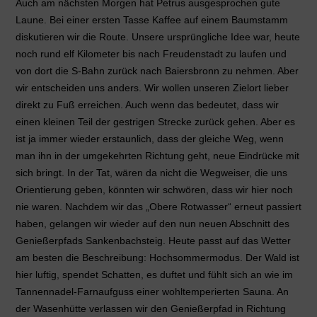
Auch am nächsten Morgen hat Petrus ausgesprochen gute
Laune. Bei einer ersten Tasse Kaffee auf einem Baumstamm
diskutieren wir die Route. Unsere ursprüngliche Idee war, heute
noch rund elf Kilometer bis nach Freudenstadt zu laufen und
von dort die S-Bahn zurück nach Baiersbronn zu nehmen. Aber
wir entscheiden uns anders. Wir wollen unseren Zielort lieber
direkt zu Fuß erreichen. Auch wenn das bedeutet, dass wir
einen kleinen Teil der gestrigen Strecke zurück gehen. Aber es
ist ja immer wieder erstaunlich, dass der gleiche Weg, wenn
man ihn in der umgekehrten Richtung geht, neue Eindrücke mit
sich bringt. In der Tat, wären da nicht die Wegweiser, die uns
Orientierung geben, könnten wir schwören, dass wir hier noch
nie waren. Nachdem wir das „Obere Rotwasser“ erneut passiert
haben, gelangen wir wieder auf den nun neuen Abschnitt des
Genießerpfads Sankenbachsteig. Heute passt auf das Wetter
am besten die Beschreibung: Hochsommermodus. Der Wald ist
hier luftig, spendet Schatten, es duftet und fühlt sich an wie im
Tannennadel-Farnaufguss einer wohltemperierten Sauna. An
der Wasenhütte verlassen wir den Genießerpfad in Richtung