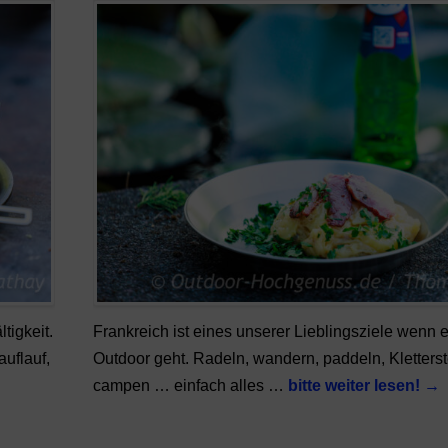
tigkeit.
Frankreich ist eines unserer Lieblingsziele wen
auflauf,
Outdoor geht. Radeln, wandern, paddeln, Kletters
campen … einfach alles …
bitte weiter lesen!
→