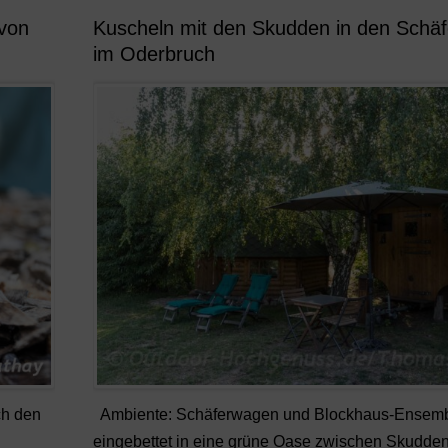
von
Kuscheln mit den Skudden in den Schä
im Oderbruch
ch den
Ambiente: Schäferwagen und Blockhaus-Ensem
eingebettet in eine grüne Oase zwischen Skudde