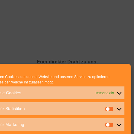
Euer direkter Draht zu uns:
Thomas Rathay und Silke Rommel
en Cookies, um unsere Website und unseren Service zu optimieren.
Holderbuschweg 48
selber, welche ihr zulassen mögt.
70563 Stuttgart
ale Cookies
Immer aktiv
post@outdoor-hochgenuss.de
ür Statistiken
für Marketing