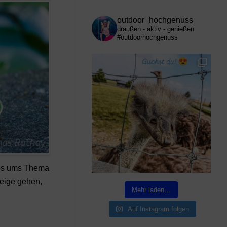
outdoor_hochgenuss
draußen - aktiv - genießen
#outdoorhochgenuss
n es ums Thema
teige gehen,
Mehr laden…
Auf Instagram folgen