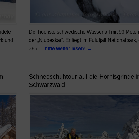
ndete
Der höchste schwedische Wasserfall mit 93 Metern
rk und
der „Njupeskär“. Er liegt im Fulufjäll Nationalpark, 
385 …
bitte weiter lesen!
→
am
Schneeschuhtour auf die Hornisgrinde 
Schwarzwald