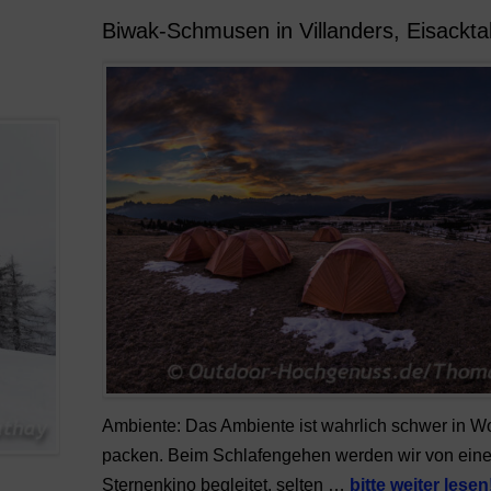
Biwak-Schmusen in Villanders, Eisacktal
Ambiente: Das Ambiente ist wahrlich schwer in Wo
packen. Beim Schlafengehen werden wir von ein
Sternenkino begleitet, selten …
bitte weiter lesen