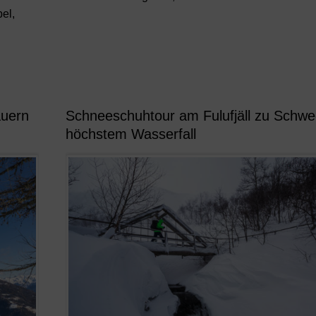
bel,
auern
Schneeschuhtour am Fulufjäll zu Schw
höchstem Wasserfall