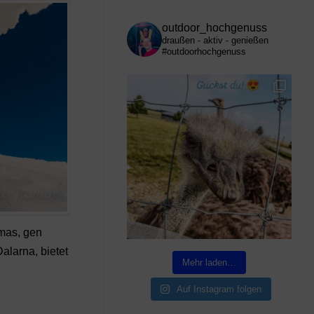
outdoor_hochgenuss
draußen - aktiv - genießen
#outdoorhochgenuss
mas, gen
alarna, bietet
Mehr laden…
Auf Instagram folgen