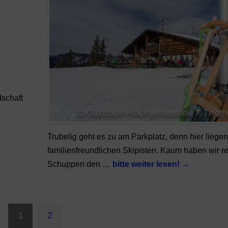
schaft
Trubelig geht es zu am Parkplatz, denn hier liege
familienfreundlichen Skipisten. Kaum haben wir r
Schuppen den …
bitte weiter lesen!
→
1
2