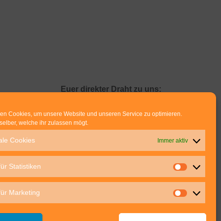
Euer direkter Draht zu uns:
Thomas Rathay und Silke Rommel
en Cookies, um unsere Website und unseren Service zu optimieren.
Holderbuschweg 48
selber, welche ihr zulassen mögt.
70563 Stuttgart
ale Cookies
Immer aktiv
post@outdoor-hochgenuss.de
ür Statistiken
für Marketing