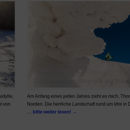
idylle,
Am Anfang eines jeden Jahres zieht es mich, Tho
st von
Norden. Die herrliche Landschaft rund um Idre in D
…
bitte weiter lesen!
→