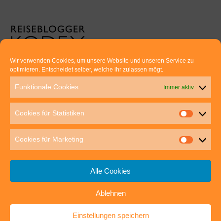
Wir verwenden Cookies, um unsere Website und unseren Service zu
optimieren. Entscheidet selber, welche ihr zulassen mögt.
Euer direkter Draht zu uns:
Funktionale Cookies
Immer aktiv
Thomas Rathay und Silke Rommel
Holderbuschweg 48
Cookies für Statistiken
70563 Stuttgart
post@outdoor-hochgenuss.de
Cookies für Marketing
Alle Cookies
Ablehnen
IMPRESSUM
DATENSCHUTZ
Einstellungen speichern