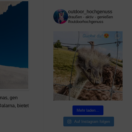
outdoor_hochgenuss
draußen - aktiv - genießen
#outdoorhochgenuss
mas, gen
alarna, bietet
Mehr laden…
Auf Instagram folgen