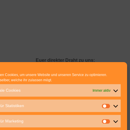
Euer direkter Draht zu uns:
Thomas Rathay und Silke Rommel
en Cookies, um unsere Website und unseren Service zu optimieren.
Holderbuschweg 48
selber, welche ihr zulassen mögt.
70563 Stuttgart
ale Cookies
Immer aktiv
post@outdoor-hochgenuss.de
ür Statistiken
für Marketing