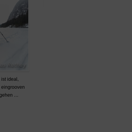
st ideal,
 eingrooven
uhgehen …