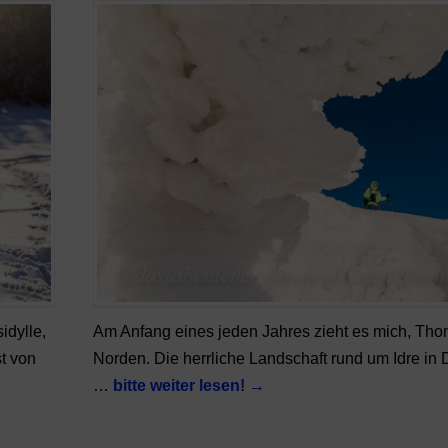
idylle,
Am Anfang eines jeden Jahres zieht es mich, Tho
st von
Norden. Die herrliche Landschaft rund um Idre in D
…
bitte weiter lesen!
→