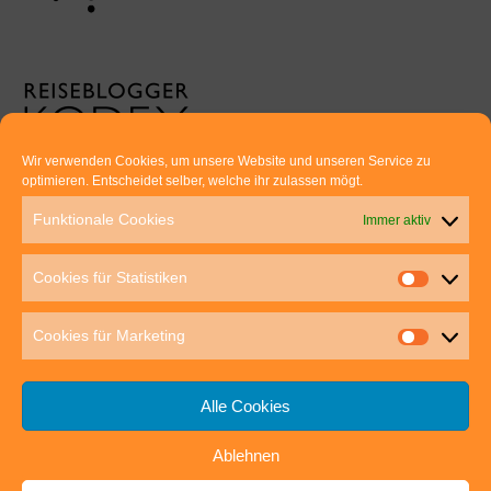
Wir verwenden Cookies, um unsere Website und unseren Service zu
optimieren. Entscheidet selber, welche ihr zulassen mögt.
Euer direkter Draht zu uns:
Funktionale Cookies
Immer aktiv
Thomas Rathay und Silke Rommel
Holderbuschweg 48
Cookies für Statistiken
70563 Stuttgart
post@outdoor-hochgenuss.de
Cookies für Marketing
Alle Cookies
Ablehnen
IMPRESSUM
DATENSCHUTZ