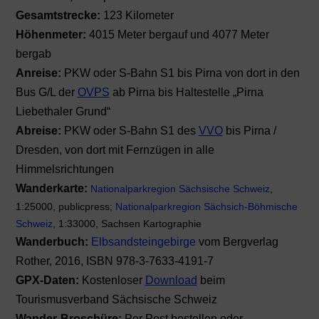
Gesamtstrecke:
123 Kilometer
Höhenmeter:
4015 Meter bergauf und 4077 Meter
bergab
Anreise:
PKW oder S-Bahn S1 bis Pirna von dort in den
Bus G/L der
OVPS
ab Pirna bis Haltestelle „Pirna
Liebethaler Grund“
Abreise:
PKW oder S-Bahn S1 des
VVO
bis Pirna /
Dresden, von dort mit Fernzügen in alle
Himmelsrichtungen
Wanderkarte:
Nationalparkregion Sächsische Schweiz
,
1:25000, publicpress;
Nationalparkregion Sächsich-Böhmische
Schweiz
, 1:33000, Sachsen Kartographie
Wanderbuch:
Elbsandsteingebirge
vom Bergverlag
Rother, 2016, ISBN 978-3-7633-4191-7
GPX-Daten:
Kostenloser
Download
beim
Tourismusverband Sächsische Schweiz
Wander-Broschüre:
Per Post bestellen oder