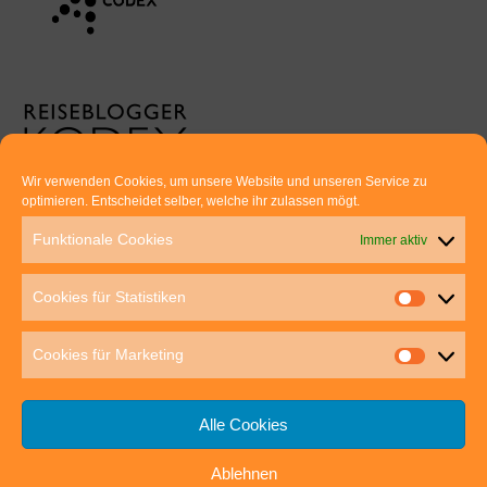
Wir verwenden Cookies, um unsere Website und unseren Service zu
optimieren. Entscheidet selber, welche ihr zulassen mögt.
Euer direkter Draht zu uns:
Funktionale Cookies
Immer aktiv
Thomas Rathay und Silke Rommel
Holderbuschweg 48
Cookies für Statistiken
70563 Stuttgart
post@outdoor-hochgenuss.de
Cookies für Marketing
Alle Cookies
Ablehnen