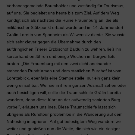
Verbandsgemeinde Baumholder und zuständig für Tourismus,
auf uns. Sie begleitet uns heute bis zum Ziel. Auf dem Weg
kündigt sich als nächstes die Ruine Frauenburg an, die als
militärischer Stützpunkt erbaut wurde und im 14. Jahrhundert
Gräfin Loretta von Sponheim als Witwensitz diente. Sie wusste
sich sehr clever gegen die Übernahme durch den
aufdringlichen Trierer Erzbischof Balduin zu wehren, ließ ihn
kurzerhand entführen und einige Wochen im Burgverließ
braten. „Die Frauenburg mit den zwei dicht aneinander
stehenden Rundtürmen und dem stattlichen Burghof ist vom
Lorettablick, ebenfalls eine Stempelstelle, nur ein ganz klein
wenig einsehbar. Wer sie in ihrem ganzen Ausmaß sehen oder
auch besichtigen will, sollte die Traumschleife Gräfin Loretta
wandern, denn diese führt an der aufwendig sanierten Burg
vorbei“, erläutert uns Ines. Diese Traumschleife lässt sich
übrigens als Rundtour problemlos in die Wanderung auf dem
Nahesteig integrieren. Auf gut befestigtem Weg wandern wir
weiter und genießen nun die Weite, die sich wie ein riesiger