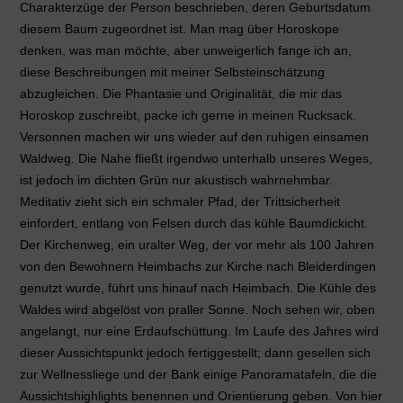
Charakterzüge der Person beschrieben, deren Geburtsdatum
diesem Baum zugeordnet ist. Man mag über Horoskope
denken, was man möchte, aber unweigerlich fange ich an,
diese Beschreibungen mit meiner Selbsteinschätzung
abzugleichen. Die Phantasie und Originalität, die mir das
Horoskop zuschreibt, packe ich gerne in meinen Rucksack.
Versonnen machen wir uns wieder auf den ruhigen einsamen
Waldweg. Die Nahe fließt irgendwo unterhalb unseres Weges,
ist jedoch im dichten Grün nur akustisch wahrnehmbar.
Meditativ zieht sich ein schmaler Pfad, der Trittsicherheit
einfordert, entlang von Felsen durch das kühle Baumdickicht.
Der Kirchenweg, ein uralter Weg, der vor mehr als 100 Jahren
von den Bewohnern Heimbachs zur Kirche nach Bleiderdingen
genutzt wurde, führt uns hinauf nach Heimbach. Die Kühle des
Waldes wird abgelöst von praller Sonne. Noch sehen wir, oben
angelangt, nur eine Erdaufschüttung. Im Laufe des Jahres wird
dieser Aussichtspunkt jedoch fertiggestellt; dann gesellen sich
zur Wellnessliege und der Bank einige Panoramatafeln, die die
Aussichtshighlights benennen und Orientierung geben. Von hier