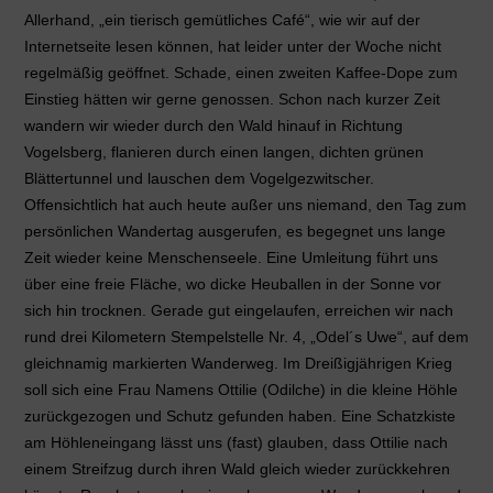
Allerhand, „ein tierisch gemütliches Café“, wie wir auf der
Internetseite lesen können, hat leider unter der Woche nicht
regelmäßig geöffnet. Schade, einen zweiten Kaffee-Dope zum
Einstieg hätten wir gerne genossen. Schon nach kurzer Zeit
wandern wir wieder durch den Wald hinauf in Richtung
Vogelsberg, flanieren durch einen langen, dichten grünen
Blättertunnel und lauschen dem Vogelgezwitscher.
Offensichtlich hat auch heute außer uns niemand, den Tag zum
persönlichen Wandertag ausgerufen, es begegnet uns lange
Zeit wieder keine Menschenseele. Eine Umleitung führt uns
über eine freie Fläche, wo dicke Heuballen in der Sonne vor
sich hin trocknen. Gerade gut eingelaufen, erreichen wir nach
rund drei Kilometern Stempelstelle Nr. 4, „Odel´s Uwe“, auf dem
gleichnamig markierten Wanderweg. Im Dreißigjährigen Krieg
soll sich eine Frau Namens Ottilie (Odilche) in die kleine Höhle
zurückgezogen und Schutz gefunden haben. Eine Schatzkiste
am Höhleneingang lässt uns (fast) glauben, dass Ottilie nach
einem Streifzug durch ihren Wald gleich wieder zurückkehren