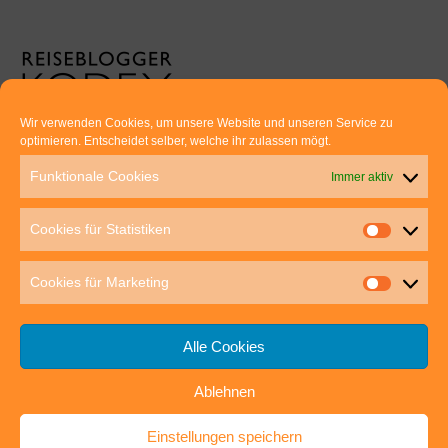
Wir verwenden Cookies, um unsere Website und unseren Service zu
optimieren. Entscheidet selber, welche ihr zulassen mögt.
Euer direkter Draht zu uns:
Funktionale Cookies
Immer aktiv
Thomas Rathay und Silke Rommel
Holderbuschweg 48
Cookies für Statistiken
70563 Stuttgart
post@outdoor-hochgenuss.de
Cookies für Marketing
Alle Cookies
Ablehnen
IMPRESSUM
DATENSCHUTZ
Einstellungen speichern