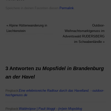
Speichere in deinen Favoriten diesen
Permalink
.
«
Alpine Hüttenwanderung in
Outdoor-
Liechtenstein
Weihnachtsmarktgenuss im
Adventswald RUDERSBERG
im Schwabenländle
»
3 Antworten zu
Mopsfidel in Brandenburg
an der Havel
Eine erlebnisreiche Radtour durch das Havelland. - outdoor-
Pingback:
hochgenuss.de
Waldmöpse | Pauli bloggt - (m)ein Mopsblog
Pingback: