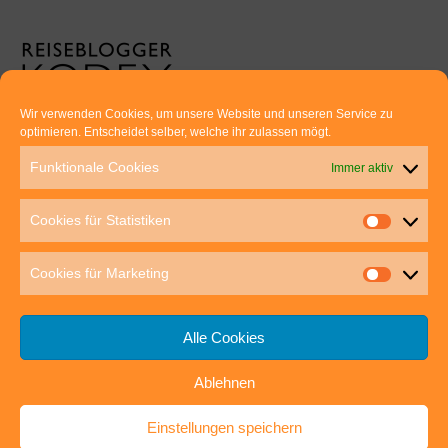
Wir verwenden Cookies, um unsere Website und unseren Service zu
optimieren. Entscheidet selber, welche ihr zulassen mögt.
Euer direkter Draht zu uns:
Funktionale Cookies
Immer aktiv
Thomas Rathay und Silke Rommel
Holderbuschweg 48
Cookies für Statistiken
70563 Stuttgart
post@outdoor-hochgenuss.de
Cookies für Marketing
Alle Cookies
Ablehnen
IMPRESSUM
DATENSCHUTZ
Einstellungen speichern
outdoor-hochgenuss.de
| Präsentiert von
Mantra
&
WordPress.