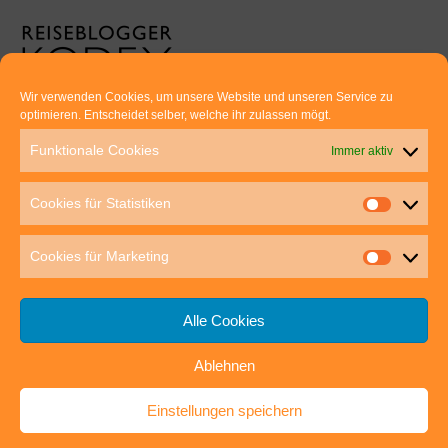
Wir verwenden Cookies, um unsere Website und unseren Service zu
optimieren. Entscheidet selber, welche ihr zulassen mögt.
Euer direkter Draht zu uns:
Funktionale Cookies
Immer aktiv
Thomas Rathay und Silke Rommel
Holderbuschweg 48
Cookies für Statistiken
70563 Stuttgart
post@outdoor-hochgenuss.de
Cookies für Marketing
Alle Cookies
Ablehnen
IMPRESSUM
DATENSCHUTZ
Einstellungen speichern
outdoor-hochgenuss.de
| Präsentiert von
Mantra
&
WordPress.