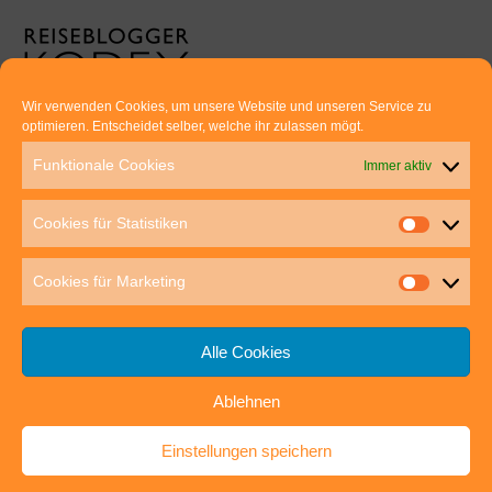
Wir verwenden Cookies, um unsere Website und unseren Service zu
optimieren. Entscheidet selber, welche ihr zulassen mögt.
Euer direkter Draht zu uns:
Funktionale Cookies
Immer aktiv
Thomas Rathay und Silke Rommel
Holderbuschweg 48
Cookies für Statistiken
70563 Stuttgart
post@outdoor-hochgenuss.de
Cookies für Marketing
Alle Cookies
Ablehnen
IMPRESSUM
DATENSCHUTZ
Einstellungen speichern
outdoor-hochgenuss.de
| Präsentiert von
Mantra
&
WordPress.