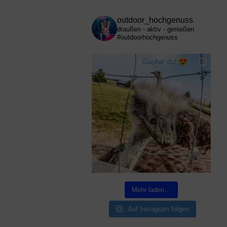
outdoor_hochgenuss
draußen - aktiv - genießen
#outdoorhochgenuss
Mehr laden…
Auf Instagram folgen