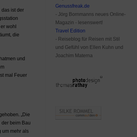
Genussfreak.de
das ist der
- Jörg Bornmanns neues Online-
gsstation
Magazin - lesenswert!
 er wohl
Travel Edition
äumt, die
- Reiseblog für Reisen mit Stil
und Gefühl von Ellen Kuhn und
Joachim Materna
chatmen und
im
rst mal Feuer
fgehoben. „Die
, der beim Bau
g um mehr als