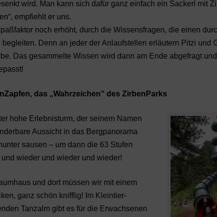
senkt wird. Man kann sich dafür ganz einfach ein Sackerl mit 
n“, empfiehlt er uns.
Spaßfaktor noch erhöht, durch die Wissensfragen, die einen dur
begleiten. Denn an jeder der Anlaufstellen erläutern Pitzi und 
 Zirbe. Das gesammelte Wissen wird dann am Ende abgefragt und
epasst!
rbenZapfen, das „Wahrzeichen“ des ZirbenParks
eter hohe Erlebnisturm, der seinem Namen
wunderbare Aussicht in das Bergpanorama
nunter sausen – um dann die 63 Stufen
n und wieder und wieder und wieder!
n Baumhaus und dort müssen wir mit einem
n, ganz schön knifflig! Im Kleintier-
zenden Tanzalm gibt es für die Erwachsenen