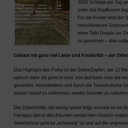
3500 Schläge pro Tag ge
unter das Kopfkissen lege
Für die Kinder wird der 
verschiedenen Stationen 
einer Tafel Details zur
zu gewinnen – also aufg
Gebaut mit ganz viel Liebe und Kreativität – der Zi
Das Highlight des Parks ist der ZirbenZapfen, der 12 M
optisch mehr als gerecht wird. Von dort kann man die 
genießen, herumklettern und durch die Tunnelrutsche hi
wieder hinauf zu erklimmen, wieder hinunter zu rutsche
Die ZirbenHütte, die wenig später folgt, erinnert an ei
Fernglas den in den Bäumen versteckten Gratsch entdecke
Streichelzoo geht es „schmusig“ zu und auf der angren