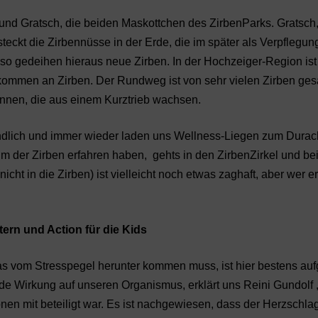
nd Gratsch, die beiden Maskottchen des ZirbenParks. Gratsch, 
steckt die Zirbennüsse in der Erde, die im später als Verpflegun
d so gedeihen hieraus neue Zirben. In der Hochzeiger-Region ist
rkommen an Zirben. Der Rundweg ist von sehr vielen Zirben ges
ennen, die aus einem Kurztrieb wachsen.
undlich und immer wieder laden uns Wellness-Liegen zum Dura
 der Zirben erfahren haben, gehts in den ZirbenZirkel und be
ht in die Zirben) ist vielleicht noch etwas zaghaft, aber wer e
tern und Action für die Kids
s vom Stresspegel herunter kommen muss, ist hier bestens au
de Wirkung auf unseren Organismus, erklärt uns Reini Gundolf 
nen mit beteiligt war. Es ist nachgewiesen, dass der Herzschla