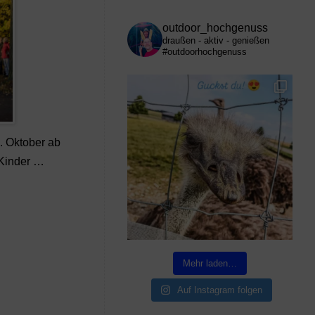
outdoor_hochgenuss
draußen - aktiv - genießen
#outdoorhochgenuss
. Oktober ab
 Kinder …
Mehr laden…
Auf Instagram folgen