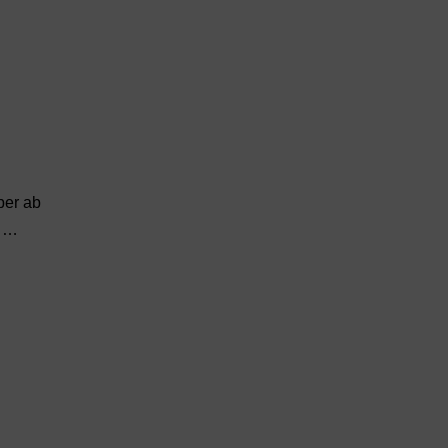
ber ab
r …