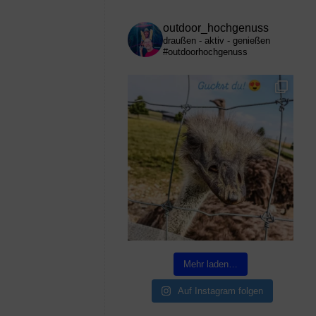
outdoor_hochgenuss
draußen - aktiv - genießen
#outdoorhochgenuss
Mehr laden…
Auf Instagram folgen