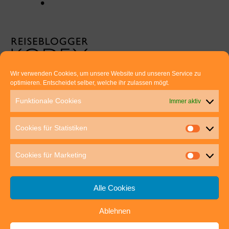
Wir verwenden Cookies, um unsere Website und unseren Service zu
optimieren. Entscheidet selber, welche ihr zulassen mögt.
Euer direkter Draht zu uns:
Funktionale Cookies
Immer aktiv
Thomas Rathay und Silke Rommel
Holderbuschweg 48
Cookies für Statistiken
70563 Stuttgart
post@outdoor-hochgenuss.de
Cookies für Marketing
Alle Cookies
Ablehnen
IMPRESSUM
DATENSCHUTZ