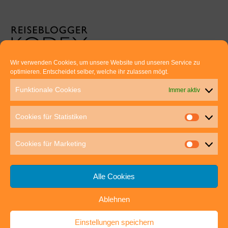
Wir verwenden Cookies, um unsere Website und unseren Service zu
optimieren. Entscheidet selber, welche ihr zulassen mögt.
Euer direkter Draht zu uns:
Funktionale Cookies
Immer aktiv
Thomas Rathay und Silke Rommel
Holderbuschweg 48
Cookies für Statistiken
70563 Stuttgart
post@outdoor-hochgenuss.de
Cookies für Marketing
Alle Cookies
Ablehnen
IMPRESSUM
DATENSCHUTZ
Einstellungen speichern