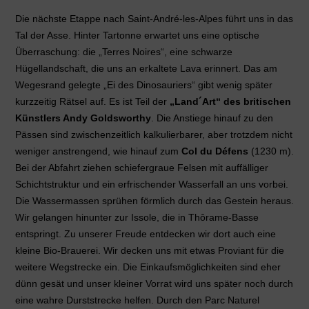
Die nächste Etappe nach Saint-André-les-Alpes führt uns in das
Tal der Asse. Hinter Tartonne erwartet uns eine optische
Überraschung: die „Terres Noires“, eine schwarze
Hügellandschaft, die uns an erkaltete Lava erinnert. Das am
Wegesrand gelegte „Ei des Dinosauriers“ gibt wenig später
kurzzeitig Rätsel auf. Es ist Teil der
„Land´Art“ des britischen
Künstlers
Andy Goldsworthy
. Die Anstiege hinauf zu den
Pässen sind zwischenzeitlich kalkulierbarer, aber trotzdem nicht
weniger anstrengend, wie hinauf zum
Col du Défens
(1230 m).
Bei der Abfahrt ziehen schiefergraue Felsen mit auffälliger
Schichtstruktur und ein erfrischender Wasserfall an uns vorbei.
Die Wassermassen sprühen förmlich durch das Gestein heraus.
Wir gelangen hinunter zur Issole, die in Thôrame-Basse
entspringt. Zu unserer Freude entdecken wir dort auch eine
kleine Bio-Brauerei. Wir decken uns mit etwas Proviant für die
weitere Wegstrecke ein. Die Einkaufsmöglichkeiten sind eher
dünn gesät und unser kleiner Vorrat wird uns später noch durch
eine wahre Durststrecke helfen. Durch den Parc Naturel