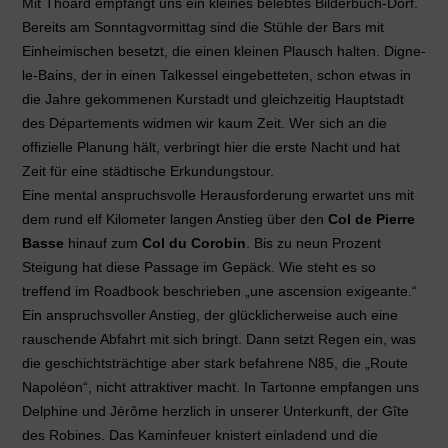
Mit Thoard empfängt uns ein kleines belebtes Bilderbuch-Dorf.
Bereits am Sonntagvormittag sind die Stühle der Bars mit
Einheimischen besetzt, die einen kleinen Plausch halten. Digne-
le-Bains, der in einen Talkessel eingebetteten, schon etwas in
die Jahre gekommenen Kurstadt und gleichzeitig Hauptstadt
des Départements widmen wir kaum Zeit. Wer sich an die
offizielle Planung hält, verbringt hier die erste Nacht und hat
Zeit für eine städtische Erkundungstour.
Eine mental anspruchsvolle Herausforderung erwartet uns mit
dem rund elf Kilometer langen Anstieg über den
Col de Pierre
Basse
hinauf zum
Col du Corobin
. Bis zu neun Prozent
Steigung hat diese Passage im Gepäck. Wie steht es so
treffend im Roadbook beschrieben „une ascension exigeante.“
Ein anspruchsvoller Anstieg, der glücklicherweise auch eine
rauschende Abfahrt mit sich bringt. Dann setzt Regen ein, was
die geschichtsträchtige aber stark befahrene N85, die „Route
Napoléon“, nicht attraktiver macht. In Tartonne empfangen uns
Delphine und Jérôme herzlich in unserer Unterkunft, der
Gîte
des Robines
. Das Kaminfeuer knistert einladend und die