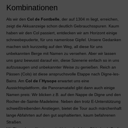
Kombinationen
Als wir den
Col de Fontbelle
, der auf 1304 m liegt, erreichen,
zeigt die Akkuanzeige schon deutlich Gebrauchsspuren. Kaum
haben wir den Col passiert, entdecken wir am Horizont einige
schneebepuderte, für uns namenlose Gipfel. Unsere Gedanken
machen sich kurzzeitig auf den Weg, all diese für uns
unbekannten Berge mit Namen zu versehen. Aber wir lassen
uns ganz bewusst darauf ein, diese Szenerie einfach so in uns
aufzusaugen und unbekannter Weise zu genießen. Reich an
Pässen (Cols) ist diese anspruchsvolle Etappe nach Digne-les-
Bains. Am
Col de l´Hysope
erwartet uns eine
Aussichtsplattform, die Panoramatafel gibt dann auch einige
Namen preis: Wir blicken z.B. auf den Nappe de Digne und den
Rocher-de-Sainte-Madeleine. Neben den trotz E-Unterstützung
schweißtreibenden Anstiegen, bietet die Tour auch märchenhaft
lange Abfahrten auf den gut asphaltierten, kaum befahrenen
Straßen.