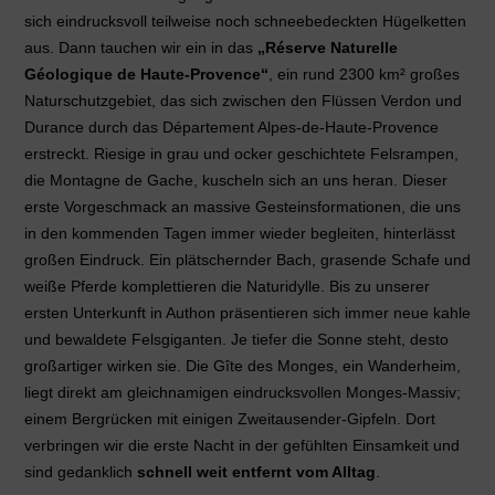
sich eindrucksvoll teilweise noch schneebedeckten Hügelketten
aus. Dann tauchen wir ein in das
„Réserve Naturelle
Géologique de Haute-Provence“
, ein rund 2300 km² großes
Naturschutzgebiet, das sich zwischen den Flüssen Verdon und
Durance durch das Département Alpes-de-Haute-Provence
erstreckt. Riesige in grau und ocker geschichtete Felsrampen,
die Montagne de Gache, kuscheln sich an uns heran. Dieser
erste Vorgeschmack an massive Gesteinsformationen, die uns
in den kommenden Tagen immer wieder begleiten, hinterlässt
großen Eindruck. Ein plätschernder Bach, grasende Schafe und
weiße Pferde komplettieren die Naturidylle. Bis zu unserer
ersten Unterkunft in Authon präsentieren sich immer neue kahle
und bewaldete Felsgiganten. Je tiefer die Sonne steht, desto
großartiger wirken sie. Die
Gîte des Monges, ein Wanderheim,
liegt direkt am gleichnamigen eindrucksvollen Monges-Massiv;
einem Bergrücken mit einigen Zweitausender-Gipfeln. Dort
verbringen wir die erste Nacht in der gefühlten Einsamkeit und
sind gedanklich
schnell weit entfernt vom Alltag
.