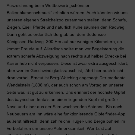
Auszeichnung beim Wettbewerb „schönster
Balkonblumenschmuck“ erhalten würden. Auch könnten wir uns
unseren eigenen Streichelzoo zusammen stellen, denn Schafe,
Ziegen, Esel, Pferde und natürlich Kühe säumen den Radweg.
Dann geht es ordentlich Berg ab auf dem Bodensee-
Königssee-Radweg: 300 Hm auf nur wenigen Kilometern, da
kommt Freude auf. Allerdings sollte man vor Begeisterung die
extrem scharfe Abzweigung nach rechts auf halber Strecke bei
Karrenhub nicht verpassen. Diese ist zwar extra ausgeschildert,
aber wer im Geschwindigkeitsrausch ist, fährt hier auch leicht
dran vorbei. Erneut ist Berg-Watching angesagt: Der markante
Wendelstein (1838 m), der auch schon am Vortag an unserer
Seite war, ist gut zu erkennen. Uns erinnert der höchste Gipfel
des bayrischen Inntals an einen liegenden Kopf mit großer
Nase und einer aus der Stirn wachsenden Antenne. Bis nach
Neubeuern am Inn wäre eine funktionierende Gipfelfinder-App
äußerst hilfreich, denn zahlreiche Hügel- und Berge buhlen im
Vorbeifahren um unsere Aufmerksamkeit. Wer Lust auf