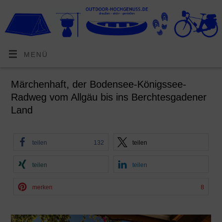
MENÜ
Märchenhaft, der Bodensee-Königssee-
Radweg vom Allgäu bis ins Berchtesgadener
Land
teilen
132
teilen
teilen
teilen
merken
8