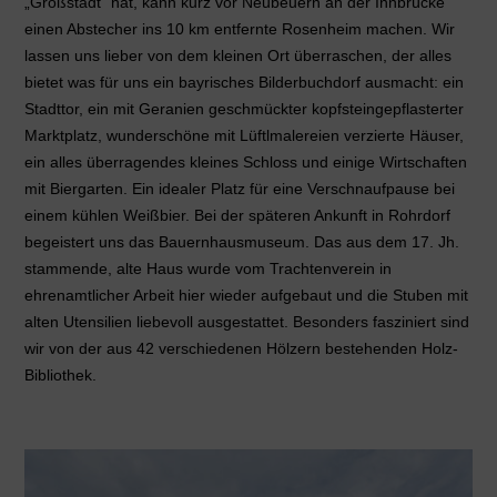
„Großstadt“ hat, kann kurz vor Neubeuern an der Innbrücke
einen Abstecher ins 10 km entfernte Rosenheim machen. Wir
lassen uns lieber von dem kleinen Ort überraschen, der alles
bietet was für uns ein bayrisches Bilderbuchdorf ausmacht: ein
Stadttor, ein mit Geranien geschmückter kopfsteingepflasterter
Marktplatz, wunderschöne mit Lüftlmalereien verzierte Häuser,
ein alles überragendes kleines Schloss und einige Wirtschaften
mit Biergarten. Ein idealer Platz für eine Verschnaufpause bei
einem kühlen Weißbier. Bei der späteren Ankunft in Rohrdorf
begeistert uns das Bauernhausmuseum. Das aus dem 17. Jh.
stammende, alte Haus wurde vom Trachtenverein in
ehrenamtlicher Arbeit hier wieder aufgebaut und die Stuben mit
alten Utensilien liebevoll ausgestattet. Besonders fasziniert sind
wir von der aus 42 verschiedenen Hölzern bestehenden Holz-
Bibliothek.