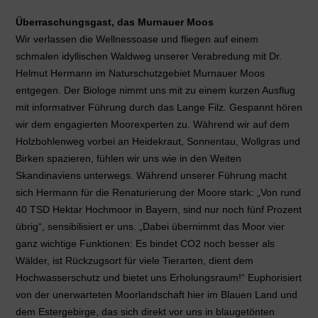
Überraschungsgast, das Murnauer Moos
Wir verlassen die Wellnessoase und fliegen auf einem
schmalen idyllischen Waldweg unserer Verabredung mit Dr.
Helmut Hermann im Naturschutzgebiet Murnauer Moos
entgegen. Der Biologe nimmt uns mit zu einem kurzen Ausflug
mit informativer Führung durch das Lange Filz. Gespannt hören
wir dem engagierten Moorexperten zu. Während wir auf dem
Holzbohlenweg vorbei an Heidekraut, Sonnentau, Wollgras und
Birken spazieren, fühlen wir uns wie in den Weiten
Skandinaviens unterwegs. Während unserer Führung macht
sich Hermann für die Renaturierung der Moore stark: „Von rund
40 TSD Hektar Hochmoor in Bayern, sind nur noch fünf Prozent
übrig“, sensibilisiert er uns. „Dabei übernimmt das Moor vier
ganz wichtige Funktionen: Es bindet CO2 noch besser als
Wälder, ist Rückzugsort für viele Tierarten, dient dem
Hochwasserschutz und bietet uns Erholungsraum!“ Euphorisiert
von der unerwarteten Moorlandschaft hier im Blauen Land und
dem Estergebirge, das sich direkt vor uns in blaugetönten