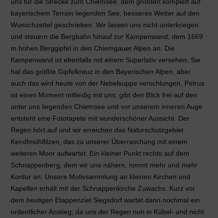
uns für die Strecke zum Chiemsee, dem größten komplett auf
bayerischem Terrain liegenden See, besseres Wetter auf den
Wunschzettel geschrieben. Wir lassen uns nicht unterkriegen
und steuern die Bergbahn hinauf zur Kampenwand, dem 1669
m hohen Berggipfel in den Chiemgauer Alpen an. Die
Kampenwand ist ebenfalls mit einem Superlativ versehen: Sie
hat das größte Gipfelkreuz in den Bayerischen Alpen, aber
auch das wird heute von der Nebelsuppe verschlungen. Petrus
ist einen Moment mitleidig mit uns; gibt den Blick frei auf den
unter uns liegenden Chiemsee und vor unserem inneren Auge
entsteht eine Fototapete mit wunderschöner Aussicht. Der
Regen hört auf und wir erreichen das Naturschutzgebiet
Kendlmühlfilzen, das zu unserer Überraschung mit einem
weiteren Moor aufwartet. Ein kleiner Punkt rechts auf dem
Schnappenberg, dem wir uns nähern, nimmt mehr und mehr
Kontur an: Unsere Motivsammlung an kleinen Kirchen und
Kapellen erhält mit der Schnappenkirche Zuwachs. Kurz vor
dem heutigen Etappenziel Siegsdorf wartet dann nochmal ein
ordentlicher Anstieg; da uns der Regen nun in Kübel- und nicht