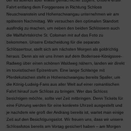
der es abends aber etwas gemächlicher zugeht. Unsere erste
Fahrt entlang dem Forggensee in Richtung Schloss
Neuschwanstein und Hohenschwangau unternehmen wir am
späteren Nachmittag. Wir versuchen den optimalen Standort
ausfindig zu machen, um neben den beiden Schlössern auch
die Wallfahrtskirche St. Coloman mit auf das Foto zu
bekommen. Unsere Entscheidung für die separate
Schlössertour, stellt sich am nächsten Morgen als goldrichtig
heraus. Denn als wir uns ihnen auf dem Bodensee-Königssee-
Radweg über einen schönen Waldweg nähern, landen wir direkt
im touristischen Epizentrum. Eine lange Schlange mit
Pferdekutschen steht in Hohenschwangau bereits Spalier, um
die König-Ludwig-Fans aus aller Welt auf einer romantischen
Fahrt hinauf zum Schloss zu bringen. Wer das Schloss
besichtigen möchte, sollte viel Zeit mitbringen. Denn Tickets für
eine Führung werden für eine konkrete Uhrzeit ausgestellt und
je nachdem wie groß der Andrang bereits ist, wartet man einige
Zeit auf den Besichtigungsslot. Wir freuen uns, dass wir unsere
Schlossfotos bereits am Vortag gesichert haben – am Morgen