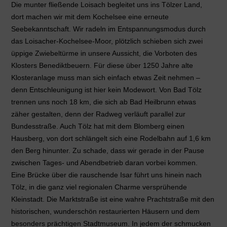
Die munter fließende Loisach begleitet uns ins Tölzer Land,
dort machen wir mit dem Kochelsee eine erneute
Seebekanntschaft. Wir radeln im Entspannungsmodus durch
das Loisacher-Kochelsee-Moor, plötzlich schieben sich zwei
üppige Zwiebeltürme in unsere Aussicht, die Vorboten des
Klosters Benediktbeuern. Für diese über 1250 Jahre alte
Klosteranlage muss man sich einfach etwas Zeit nehmen –
denn Entschleunigung ist hier kein Modewort. Von Bad Tölz
trennen uns noch 18 km, die sich ab Bad Heilbrunn etwas
zäher gestalten, denn der Radweg verläuft parallel zur
Bundesstraße. Auch Tölz hat mit dem Blomberg einen
Hausberg, von dort schlängelt sich eine Rodelbahn auf 1,6 km
den Berg hinunter. Zu schade, dass wir gerade in der Pause
zwischen Tages- und Abendbetrieb daran vorbei kommen.
Eine Brücke über die rauschende Isar führt uns hinein nach
Tölz, in die ganz viel regionalen Charme versprühende
Kleinstadt. Die Marktstraße ist eine wahre Prachtstraße mit den
historischen, wunderschön restaurierten Häusern und dem
besonders prächtigen Stadtmuseum. In jedem der schmucken