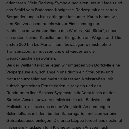
orientieren. Viele Radweg-Symbole begleiten uns in Lindau und
das Schild vom Bodensee-Königssee-Radweg mit der zarten
Bergandeutung in blau-grün geht fast unter. Kaum haben wir
den See verlassen, radeln wir zur Einstimmung durch
zahlreiche im wahrsten Sinne des Wortes „Kuhdörfer“, sehen
die ersten kleinen Kapellen und Biergärten am Wegesrand. Die
ersten 200 hm bis Maria Thann bewältigen wir nicht ohne
Transpiration, wir müssen uns erst wieder an die
Gepäcktaschen gewöhnen.
Bei der Wallfahrtskirche legen wir umgeben von Dorfidylle eine
Vesperpause ein, schlängeln uns durch ein Streuobst- und
Naturschutzgebiet auf meist verlassenen Kreisstraßen. Mit
hübsch gestreiften Fensterläden in rot-gelb und den
Rundtürmen liegt Schloss Syrgenstein äußerst fesch an der
Strecke. Absolut unwiderstehlich ist die alte Badwirtschaft
Malleichen, die sich uns in den Weg stellt. An dem urigen
Schindelhaus mit dem bunten Bauerngarten müssen wir eine
Getränkepause einlegen. Die erste Etappe fordert uns nochmal
mit einem knackigen fünf Kilometer langen Anstieg nach