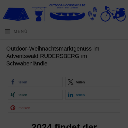
MENÜ
Outdoor-Weihnachtsmarktgenuss im
Adventswald RUDERSBERG im
Schwabenländle
teilen
teilen
teilen
teilen
merken
2024 findet der