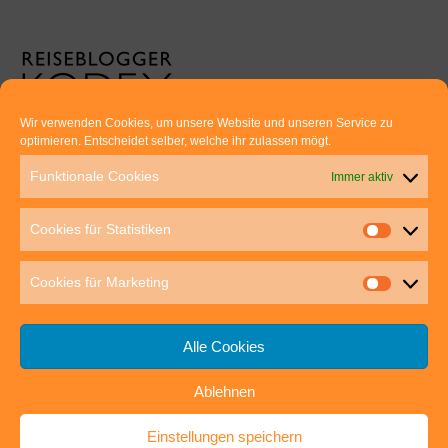
Wir verwenden Cookies, um unsere Website und unseren Service zu
optimieren. Entscheidet selber, welche ihr zulassen mögt.
Euer direkter Draht zu uns:
Funktionale Cookies
Immer aktiv
Thomas Rathay und Silke Rommel
Holderbuschweg 48
Cookies für Statistiken
70563 Stuttgart
post@outdoor-hochgenuss.de
Cookies für Marketing
Alle Cookies
Ablehnen
IMPRESSUM
DATENSCHUTZ
Einstellungen speichern