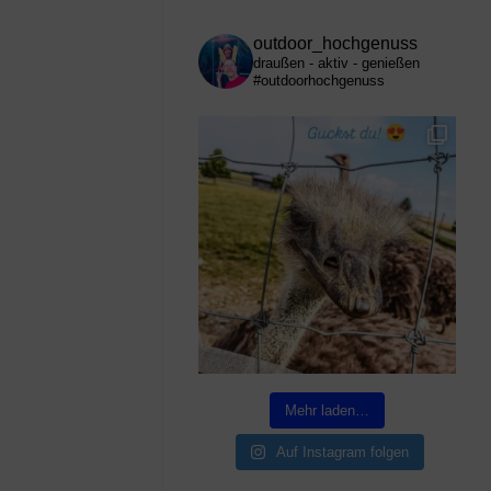
outdoor_hochgenuss
draußen - aktiv - genießen
#outdoorhochgenuss
Mehr laden…
Auf Instagram folgen