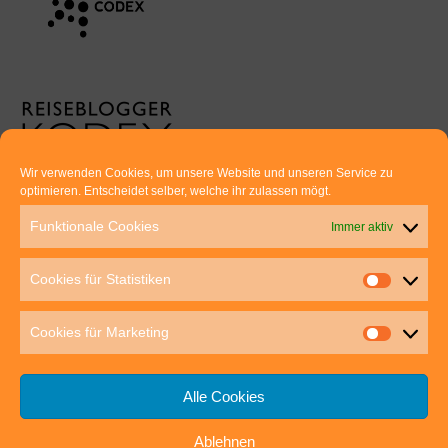
Wir verwenden Cookies, um unsere Website und unseren Service zu
optimieren. Entscheidet selber, welche ihr zulassen mögt.
Euer direkter Draht zu uns:
Funktionale Cookies
Immer aktiv
Thomas Rathay und Silke Rommel
Holderbuschweg 48
Cookies für Statistiken
70563 Stuttgart
post@outdoor-hochgenuss.de
Cookies für Marketing
Alle Cookies
Ablehnen