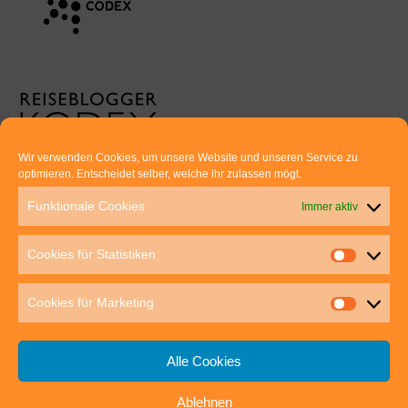
Wir verwenden Cookies, um unsere Website und unseren Service zu
optimieren. Entscheidet selber, welche ihr zulassen mögt.
Euer direkter Draht zu uns:
Funktionale Cookies
Immer aktiv
Thomas Rathay und Silke Rommel
Holderbuschweg 48
Cookies für Statistiken
70563 Stuttgart
post@outdoor-hochgenuss.de
Cookies für Marketing
Alle Cookies
Ablehnen