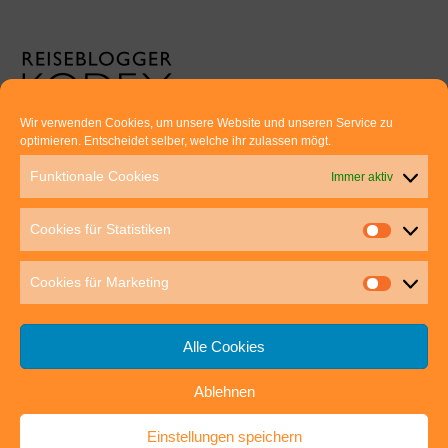
Wir verwenden Cookies, um unsere Website und unseren Service zu
optimieren. Entscheidet selber, welche ihr zulassen mögt.
Euer direkter Draht zu uns:
Funktionale Cookies
Immer aktiv
Thomas Rathay und Silke Rommel
Holderbuschweg 48
Cookies für Statistiken
70563 Stuttgart
post@outdoor-hochgenuss.de
Cookies für Marketing
Alle Cookies
Ablehnen
IMPRESSUM
DATENSCHUTZ
Einstellungen speichern