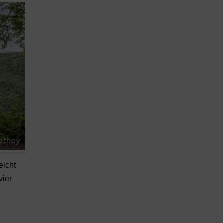
eicht
vier