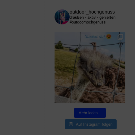
outdoor_hochgenuss
draußen - aktiv - genießen
#outdoorhochgenuss
Mehr laden…
Auf Instagram folgen