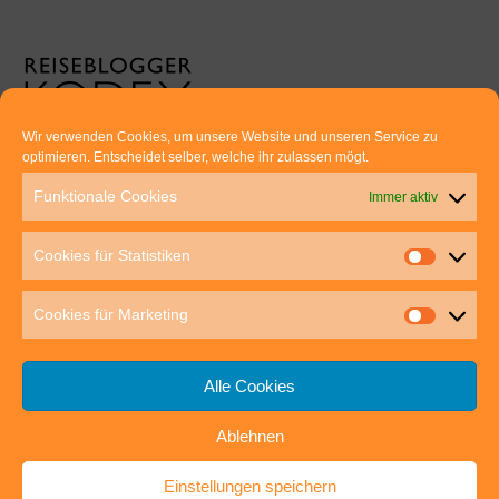
Wir verwenden Cookies, um unsere Website und unseren Service zu
optimieren. Entscheidet selber, welche ihr zulassen mögt.
Euer direkter Draht zu uns:
Funktionale Cookies
Immer aktiv
Thomas Rathay und Silke Rommel
Holderbuschweg 48
Cookies für Statistiken
70563 Stuttgart
post@outdoor-hochgenuss.de
Cookies für Marketing
Alle Cookies
Ablehnen
IMPRESSUM
DATENSCHUTZ
Einstellungen speichern