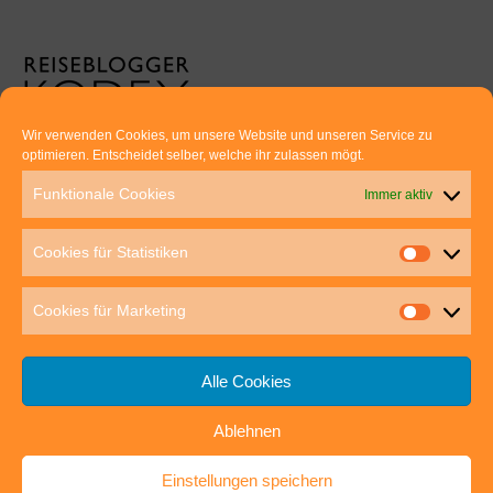
Wir verwenden Cookies, um unsere Website und unseren Service zu
optimieren. Entscheidet selber, welche ihr zulassen mögt.
Euer direkter Draht zu uns:
Funktionale Cookies
Immer aktiv
Thomas Rathay und Silke Rommel
Holderbuschweg 48
Cookies für Statistiken
70563 Stuttgart
post@outdoor-hochgenuss.de
Cookies für Marketing
Alle Cookies
Ablehnen
IMPRESSUM
DATENSCHUTZ
Einstellungen speichern