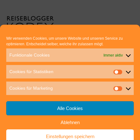
Wir verwenden Cookies, um unsere Website und unseren Service zu
optimieren. Entscheidet selber, welche ihr zulassen mögt.
Euer direkter Draht zu uns:
Funktionale Cookies
Immer aktiv
Thomas Rathay und Silke Rommel
Holderbuschweg 48
Cookies für Statistiken
70563 Stuttgart
post@outdoor-hochgenuss.de
Cookies für Marketing
Alle Cookies
Ablehnen
IMPRESSUM
DATENSCHUTZ
Einstellungen speichern