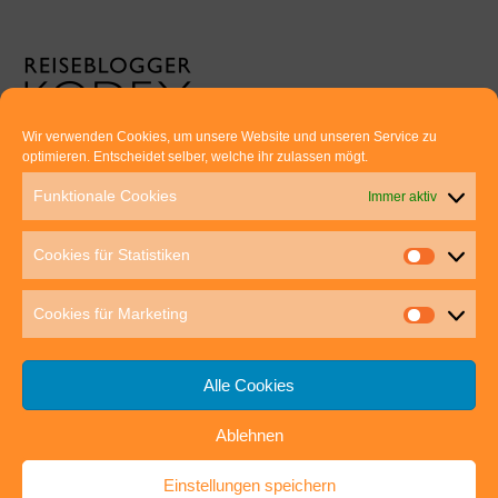
Wir verwenden Cookies, um unsere Website und unseren Service zu
optimieren. Entscheidet selber, welche ihr zulassen mögt.
Euer direkter Draht zu uns:
Funktionale Cookies
Immer aktiv
Thomas Rathay und Silke Rommel
Holderbuschweg 48
Cookies für Statistiken
70563 Stuttgart
post@outdoor-hochgenuss.de
Cookies für Marketing
Alle Cookies
Ablehnen
IMPRESSUM
DATENSCHUTZ
Einstellungen speichern