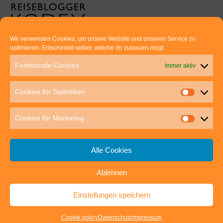
Wir verwenden Cookies, um unsere Website und unseren Service zu
optimieren. Entscheidet selber, welche ihr zulassen mögt.
Euer direkter Draht zu uns:
Funktionale Cookies
Immer aktiv
Thomas Rathay und Silke Rommel
Holderbuschweg 48
Cookies für Statistiken
70563 Stuttgart
post@outdoor-hochgenuss.de
Cookies für Marketing
Alle Cookies
Ablehnen
IMPRESSUM
DATENSCHUTZ
Einstellungen speichern
outdoor-hochgenuss.de
| Präsentiert von
Mantra
&
WordPress.
Cookie policy
Datenschutz
Impressum