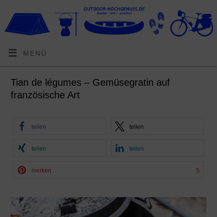
MENÜ
Tian de légumes – Gemüsegratin auf
französische Art
teilen
teilen
teilen
teilen
merken
5