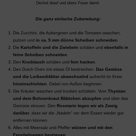
Deckel drauf und übers Feuer damit.
Die ganz einfache Zubereitung:
Die Zucchini, die Auberginen und die Tomaten waschen,
putzen und
in ca. 5 mm dünne Scheiben schneiden
.
Die
Kartoffeln und die Zwiebeln
schälen und
ebenfalls in
feine Scheiben schneiden
.
Den
Knoblauch
schälen und
fein hacken
.
Den Dutch Oven mit etwas Öl bestreichen.
Das Gemüse
und die Lorbeerblätter abwechselnd
aufrecht im Kreis
hineinschichten
. Dabei von Außen beginnen.
Die Kräuter waschen und trocken schütteln. Vom
Thymian
und dem Bohnenkraut Blättchen abzupfen
und über das
Gemüse streuen. Den
Rosmarin legen wir als Zweig
darüber
, dass wir die „Nadeln“ vor dem Essen wieder gut
entfernen können.
Alles mit Meersalz und Pfeffer
würzen und mit den
Fenchelsamen bestreuen
.