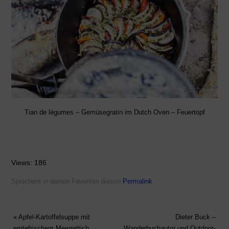
Tian de légumes – Gemüsegratin im Dutch Oven – Feuertopf
Views: 186
Speichere in deinen Favoriten diesen
Permalink
.
«
Apfel-Kartoffelsuppe mit
Dieter Buck –
erntefrischem Meerrettich
Wanderbuchautor und Outdoor-