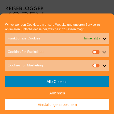
Wir verwenden Cookies, um unsere Website und unseren Service zu
optimieren. Entscheidet selber, welche ihr zulassen mögt.
Euer direkter Draht zu uns:
Funktionale Cookies
Immer aktiv
Thomas Rathay und Silke Rommel
Holderbuschweg 48
Cookies für Statistiken
70563 Stuttgart
post@outdoor-hochgenuss.de
Cookies für Marketing
Alle Cookies
Ablehnen
IMPRESSUM
DATENSCHUTZ
Einstellungen speichern
outdoor-hochgenuss.de
| Präsentiert von
Mantra
&
WordPress.